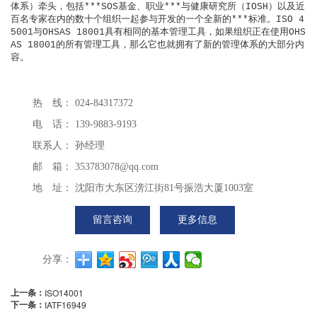
体系）牵头，包括***SOS基金、职业***与健康研究所（IOSH）以及近
百名专家在内的数十个组织一起参与开发的一个全新的***标准。ISO 4
5001与OHSAS 18001具有相同的基本管理工具，如果组织正在使用OHS
AS 18001的所有管理工具，那么它也就拥有了新的管理体系的大部分内
容。
热 线：
024-84317372
电 话：
139-9883-9193
联系人：
孙经理
邮 箱：
353783078@qq.com
地 址：
沈阳市大东区滂江街81号振浩大厦1003室
留言咨询
更多信息
分享：
上一条：
ISO14001
下一条：
IATF16949