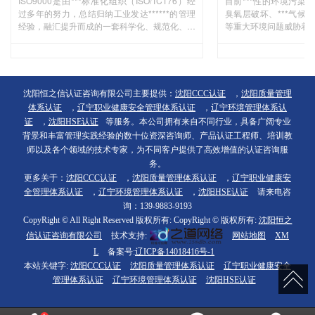
ISO9000是由***标准化组织（ISO/TC176）经
目前***性的环境污染
过多年的努力，总结归纳工业发达******的管理
臭氧层破坏、***气候
经验，融汇提升而成的一套科学化、规范化、程
等重大环境问题威胁着
序化的质量管理标准，它为使用者（包括各行各
ISO14000系列标准是
业、各种规模、类型和产品的组织）提供了与企
境管理体系标准，它是
业综合管理包括环境管理体系兼容并蓄的质量管
展，依据***经济贸易发
理的依据，规定了质量管理的共同语言和准则的
何要实施ISO14000
要求。贯彻了ISO9000标准，建立并保持了一个
沈阳恒之信认证咨询有限公司主要提供：
沈阳CCC认证
，
沈阳质量管理
质量管理体系，就是导入了一种新...
体系认证
，
辽宁职业健康安全管理体系认证
，
辽宁环境管理体系认
证
，
沈阳HSE认证
等服务。本公司拥有来自不同行业，具备广阔专业
背景和丰富管理实践经验的数十位资深咨询师、产品认证工程师、培训教
师以及各个领域的技术专家，为不同客户提供了高效增值的认证咨询服
务。
更多关于：
沈阳CCC认证
，
沈阳质量管理体系认证
，
辽宁职业健康安
全管理体系认证
，
辽宁环境管理体系认证
，
沈阳HSE认证
请来电咨
询：139-9883-9193
CopyRight © All Right Reserved 版权所有: CopyRight © 版权所有:
沈阳恒之
信认证咨询有限公司
技术支持:
网站地图
XM
L
备案号:
辽ICP备14018416号-1
本站关键字:
沈阳CCC认证
沈阳质量管理体系认证
辽宁职业健康安全
管理体系认证
辽宁环境管理体系认证
沈阳HSE认证